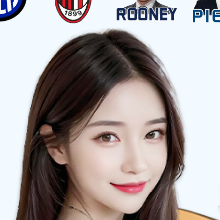
雇凯西：从乐透区杀入季后赛的球队，管理层
，球队管理层的每一次决策都如同在钢丝上跳舞。同样是带领球队
活塞则果断解雇了德维恩·凯西。这两条截然不同的道路，折射