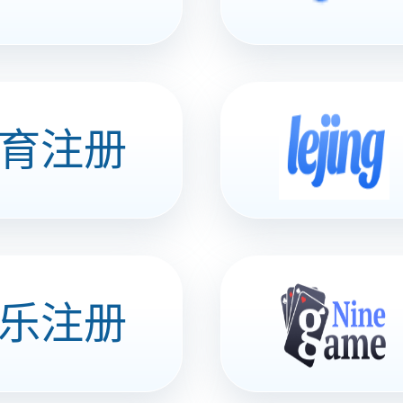
时间推迟，勒
球队核心攻击手弗洛里安·维尔茨...
联系我们
快速导航
App下载
关于我们
upport@carcanoleopoldo.com
隐私政策
用户协议
网站地图