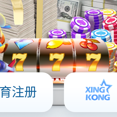
季后赛的蜕变，但其重建轨迹的质量却天差地别。芬奇接手后的森
——56胜26负，并闯入西部决赛。这支球队的核心架构爱德华兹
后赛，但球队随后便陷入混乱：2022-23赛季仅17胜，2023
的成长速度也远低于预期。从乐透区杀入季后赛后的第二年，活
层对功勋老帅的去留判断。
成熟度与球员适配度
系的高度成熟。芬奇打造的“双塔+爱德华兹”体系，在防守端
后赛中展现出极强的针对性调整能力。即便在2023年首轮被
试图复制猛龙时期的“进攻空间+防守轮转”，但活塞的年轻球
，凯西在培养新秀时过于强调纪律性，压制了坎宁安等核心的创
理层自然会对主帅的执教哲学产生质疑。
：急功近利还是长期主义