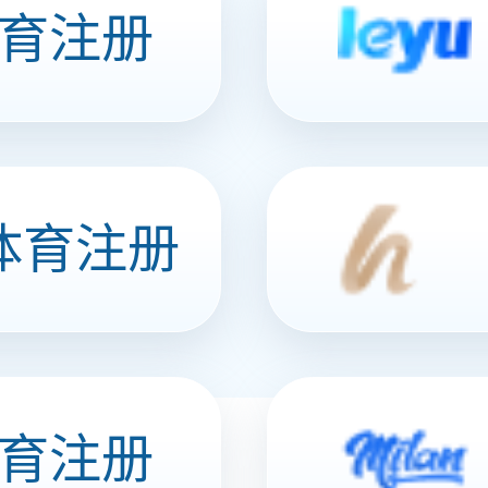
国内锋线之
的表现令人眼前一亮，尤其是在空切...
35分钟，鹈鹕
鹈鹕队迎来了一则令人振奋的消息...
e与Spider
刚点燃，就因一场焦点对决引发热...