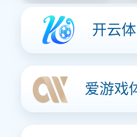
两支球队的薪资结构也深刻影响了决策。
下”的窗口期，管理层追求的是体系的稳
的薪资结构则灵活得多：除了坎宁安的新秀
在这种情况下，留下凯西意味着继续执行
入季后赛只是第一步，活塞更希望看到的
森林狼保留芬奇，是对现有体系与核心阵
而暴露了管理层在“功勋教练”与“未来潜
年轻资产中挖掘出真正的赢球文化。无论
上一篇：
CBA消息！上海男篮收到罚单，张镇麟…