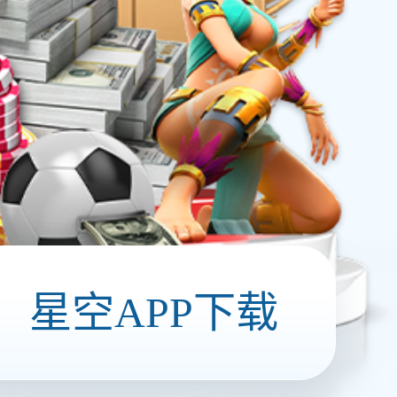
林狼，不仅终结了长达13年的季后赛荒，
、唐斯和戈贝尔正值巅峰，战术体系也已成
-24赛季更是创下队史最差的14胜。活塞的重
塞便迅速跌回谷底，而森林狼则在持续爬升
依托戈贝尔的护框与唐斯的换防能力，进攻
掘金逆转，管理层仍能看到体系的有效性。而
员——尤其是缺乏投射能力的怀斯曼和艾维
造力。当一支球队从乐透区杀入季后赛后，