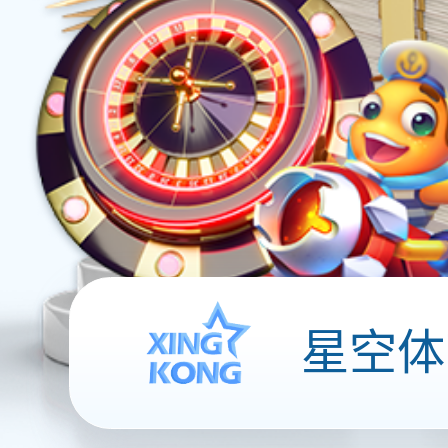
森林狼与活塞虽然都经历了从乐透区杀入
更在2023-24赛季打出了队史最佳战绩
型。反观活塞，凯西虽在2021年带队打进季
建始终未能形成稳定的化学反应，坎宁安
——这种轨迹上的根本差异，决定了管理
战术体系的成色：体系
森林狼管理层对芬奇的信任，源于其战术体
端则赋予爱德华兹无限开火权，让球队在季
凯西在活塞的战术实验则显得支离破碎：他
——根本无法执行他的要求。更致命的是
却无法让核心球员在体系内持续成长，管
薪资结构与未来窗口期