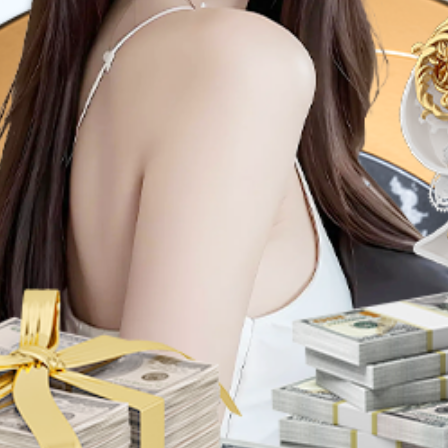
换骨”到“原地踏步”